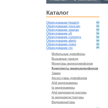
каталог
оборудование hiwatch
оборудование novicam
оборудование эридан
оборудование slt
оборудование comonyx
оборудование alerto
оборудование major
оборудование ctv
мобильные домофоны
вызывные панели
мониторы видеодомофонов
комплекты видеодомофонов
замки
аксессуары домофонов
ahd видеокамеры
ip видеокамеры
ahd видеорегистраторы
ip видеорегистраторы
видеомониторы