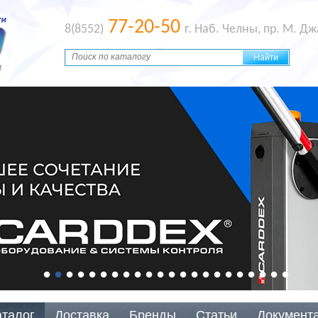
77-20-50
8(8552)
г. Наб. Челны, пр. М. Д
аталог
Доставка
Бренды
Статьи
Документ