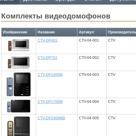
комплекты видеодомофонов
Изображение
Название
Артикул
Производител
CTV-DP401
CTV-04-001
CTV
CTV-DP701
CTV-04-002
CTV
CTV-DP1400M
CTV-04-003
CTV
CTV-DP1700M
CTV-04-004
CTV
CTV-DP2400МD
CTV-04-005
CTV