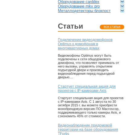
оборудование carddex
оборудование mkv pro
металлодетекторы блокпост
статьи
все статьи
Подключение видеодомофонов
Optimus к домофонам в
многоквартирных домах
Видеомофоны Optimus могут быть
подключены к сети общедомового
домофона, что позволяет принимать от
него вызовы, управлять открытием
подъездной двери и производить
видеонаблюдения перед подъездной
дверью....
Стартует специальная акция для
проектов с IP-камерами Axis
Стартует специальная акция для проектов
с IP-камерами Axis. С 1 августа по 30
октября 2015 г. вы можете приобрести
монобрендовую версию ПО Macroscop,
поддерживающего только камеры Axis, и
сэкономить 45% от стоимости.
Видеонаблюдение придомовой
территории на базе оборудования
TFortis