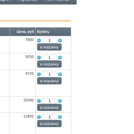
ь
Цена, руб
Купить
7800
9250
9720
10260
12850