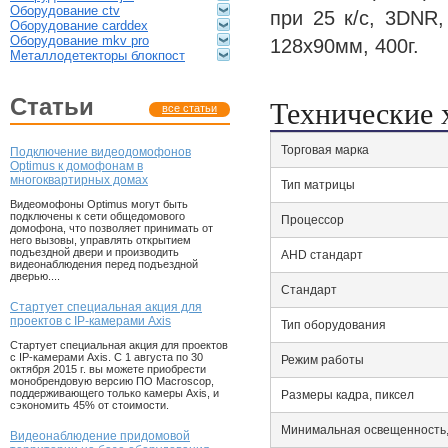
оборудование ctv
при 25 к/с, 3DNR
оборудование carddex
оборудование mkv pro
128x90мм, 400г.
металлодетекторы блокпост
статьи
Технические 
все статьи
Торговая марка
Подключение видеодомофонов
Optimus к домофонам в
многоквартирных домах
Тип матрицы
Видеомофоны Optimus могут быть
подключены к сети общедомового
Процессор
домофона, что позволяет принимать от
него вызовы, управлять открытием
подъездной двери и производить
AHD стандарт
видеонаблюдения перед подъездной
дверью....
Стандарт
Стартует специальная акция для
проектов с IP-камерами Axis
Тип оборудования
Стартует специальная акция для проектов
с IP-камерами Axis. С 1 августа по 30
Режим работы
октября 2015 г. вы можете приобрести
монобрендовую версию ПО Macroscop,
поддерживающего только камеры Axis, и
Размеры кадра, пиксел
сэкономить 45% от стоимости.
Минимальная освещенность,
Видеонаблюдение придомовой