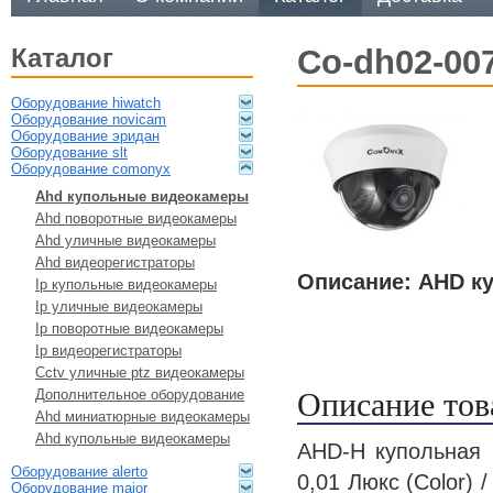
каталог
co-dh02-00
оборудование hiwatch
оборудование novicam
оборудование эридан
оборудование slt
оборудование comonyx
ahd купольные видеокамеры
ahd поворотные видеокамеры
ahd уличные видеокамеры
ahd видеорегистраторы
Описание: AHD к
ip купольные видеокамеры
ip уличные видеокамеры
ip поворотные видеокамеры
ip видеорегистраторы
cctv уличные ptz видеокамеры
Описание тов
дополнительное оборудование
ahd миниатюрные видеокамеры
ahd купольные видеокамеры
AHD-H купольная 
оборудование alerto
0,01 Люкс (Color) 
оборудование major