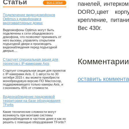
статьи
все статьи
панелей, интерко
DORO,цвет корп
Подключение видеодомофонов
крепление, питани
Optimus к домофонам в
многоквартирных домах
Вес 430г.
Видеомофоны Optimus могут быть
подключены к сети общедомового
домофона, что позволяет принимать от
него вызовы, управлять открытием
подъездной двери и производить
видеонаблюдения перед подъездной
дверью....
Комментарии:
Стартует специальная акция для
проектов с IP-камерами Axis
Стартует специальная акция для проектов
с IP-камерами Axis. С 1 августа по 30
октября 2015 г. вы можете приобрести
оставить коммент
монобрендовую версию ПО Macroscop,
поддерживающего только камеры Axis, и
сэкономить 45% от стоимости.
Видеонаблюдение придомовой
территории на базе оборудования
TFortis
Какие технические сложности могут
возникнуть при монтаже системы
видеонаблюдения в частном доме и как их
решить с помощью оборудования TFortis?