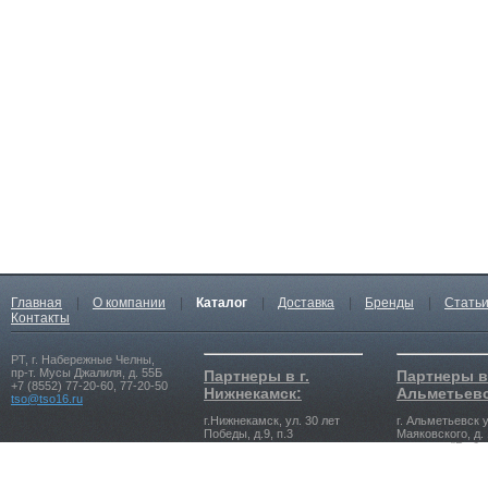
Главная
|
О компании
|
Каталог
|
Доставка
|
Бренды
|
Стать
Контакты
РТ, г. Набережные Челны,
пр-т. Мусы Джалиля, д. 55Б
Партнеры в г.
Партнеры в 
+7 (8552) 77-20-60, 77-20-50
Нижнекамск:
Альметьевс
tso@tso16.ru
г.Нижнекамск, ул. 30 лет
г. Альметьевск у
Победы, д.9, п.3
Маяковского, д. 
магазина "Рыбач
+7 (8555) 39-23-23, 39-25-25
tso-nk@tso16.ru
+7 (8553) 39-99-