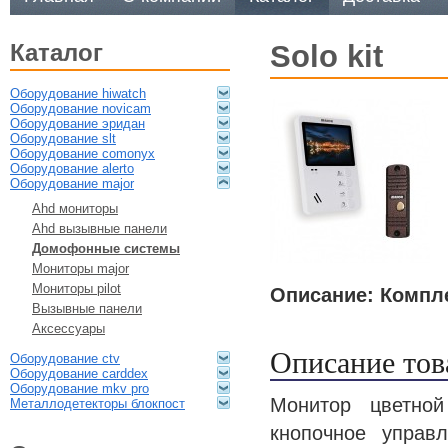
каталог
solo kit
оборудование hiwatch
оборудование novicam
оборудование эридан
оборудование slt
оборудование comonyx
оборудование alerto
оборудование major
ahd мониторы
ahd вызывные панели
домофонные системы
мониторы major
мониторы pilot
Описание: Комп
вызывные панели
аксессуары
Описание тов
оборудование ctv
оборудование carddex
оборудование mkv pro
Монитор цветной
металлодетекторы блокпост
кнопочное управ