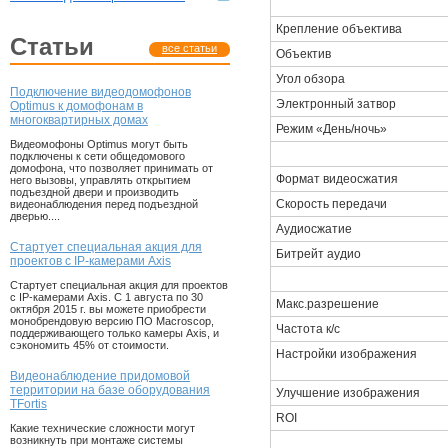
Крепление объектива
статьи
все статьи
Объектив
Угол обзора
Подключение видеодомофонов
Электронный затвор
Optimus к домофонам в
многоквартирных домах
Режим «День/ночь»
Видеомофоны Optimus могут быть
подключены к сети общедомового
домофона, что позволяет принимать от
Формат видеосжатия
него вызовы, управлять открытием
подъездной двери и производить
Скорость передачи
видеонаблюдения перед подъездной
дверью....
Аудиосжатие
Стартует специальная акция для
Битрейт аудио
проектов с IP-камерами Axis
Стартует специальная акция для проектов
с IP-камерами Axis. С 1 августа по 30
Макс.разрешение
октября 2015 г. вы можете приобрести
монобрендовую версию ПО Macroscop,
Частота к/с
поддерживающего только камеры Axis, и
сэкономить 45% от стоимости.
Настройки изображения
Видеонаблюдение придомовой
территории на базе оборудования
Улучшение изображения
TFortis
ROI
Какие технические сложности могут
возникнуть при монтаже системы