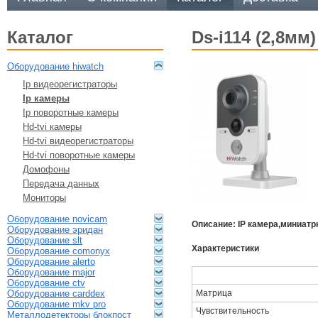
каталог
ds-i114 (2,8м
оборудование hiwatch
ip видеорегистраторы
ip камеры
ip поворотные камеры
hd-tvi камеры
hd-tvi видеорегистраторы
hd-tvi поворотные камеры
домофоны
передача данных
мониторы
оборудование novicam
Описание: IP камера,миниатр
оборудование эридан
оборудование slt
Характеристики
оборудование comonyx
оборудование alerto
оборудование major
оборудование ctv
Матрица
оборудование carddex
оборудование mkv pro
Чувствительность
металлодетекторы блокпост