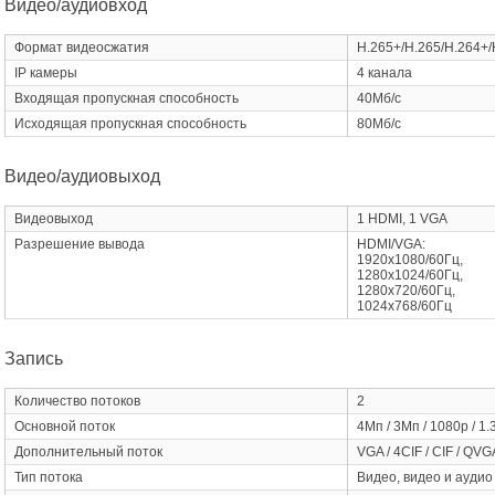
Видео/аудиовход
Формат видеосжатия
H.265+/H.265/H.264+/
IP камеры
4 канала
Входящая пропускная способность
40Мб/с
Исходящая пропускная способность
80Мб/с
Видео/аудиовыход
Видеовыход
1 HDMI, 1 VGA
Разрешение вывода
HDMI/VGA:
1920х1080/60Гц,
1280х1024/60Гц,
1280х720/60Гц,
1024х768/60Гц
Запись
Количество потоков
2
Основной поток
4Мп / 3Мп / 1080p / 1.3
Дополнительный поток
VGA / 4CIF / CIF / QVGA
Тип потока
Видео, видео и аудио