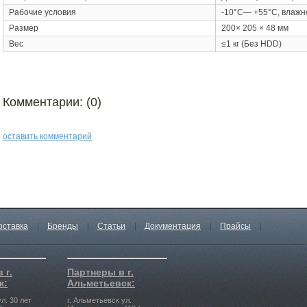
Рабочие условия
-10°C— +55°C, влажн
Размер
200× 205 × 48 мм
Вес
≤1 кг (Без HDD)
Комментарии: (0)
оставить комментарий
оставка
|
Бренды
|
Статьи
|
Документация
|
Прайсы
|
 г.
Партнеры в г.
к:
Альметьевск:
л. 30 лет
г. Альметьевск ул.