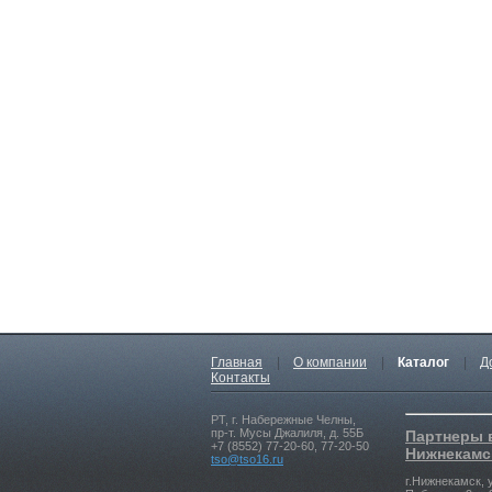
Главная
|
О компании
|
Каталог
|
Д
Контакты
РТ, г. Набережные Челны,
пр-т. Мусы Джалиля, д. 55Б
Партнеры в
+7 (8552) 77-20-60, 77-20-50
Нижнекамс
tso@tso16.ru
г.Нижнекамск, у