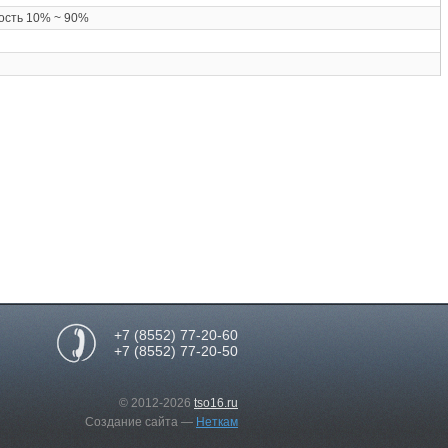
ость 10% ~ 90%
+7 (8552) 77-20-60
+7 (8552) 77-20-50
© 2012-2026
tso16.ru
Создание сайта
—
Неткам