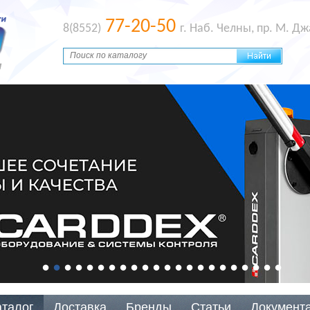
77-20-50
8(8552)
г. Наб. Челны, пр. М. Д
аталог
Доставка
Бренды
Статьи
Документ