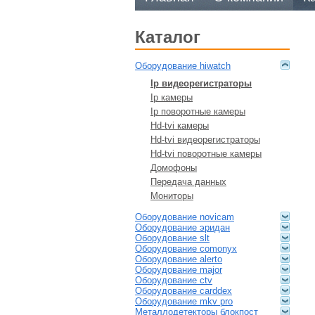
каталог
оборудование hiwatch
ip видеорегистраторы
ip камеры
ip поворотные камеры
hd-tvi камеры
hd-tvi видеорегистраторы
hd-tvi поворотные камеры
домофоны
передача данных
мониторы
оборудование novicam
оборудование эридан
оборудование slt
оборудование comonyx
оборудование alerto
оборудование major
оборудование ctv
оборудование carddex
оборудование mkv pro
металлодетекторы блокпост