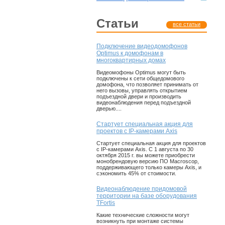
статьи
все статьи
Подключение видеодомофонов
Optimus к домофонам в
многоквартирных домах
Видеомофоны Optimus могут быть
подключены к сети общедомового
домофона, что позволяет принимать от
него вызовы, управлять открытием
подъездной двери и производить
видеонаблюдения перед подъездной
дверью....
Стартует специальная акция для
проектов с IP-камерами Axis
Стартует специальная акция для проектов
с IP-камерами Axis. С 1 августа по 30
октября 2015 г. вы можете приобрести
монобрендовую версию ПО Macroscop,
поддерживающего только камеры Axis, и
сэкономить 45% от стоимости.
Видеонаблюдение придомовой
территории на базе оборудования
TFortis
Какие технические сложности могут
возникнуть при монтаже системы