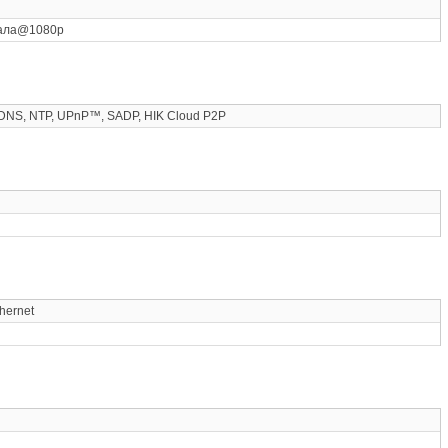
нала@1080p
DDNS, NTP, UPnP™, SADP, HIK Cloud P2P
hernet