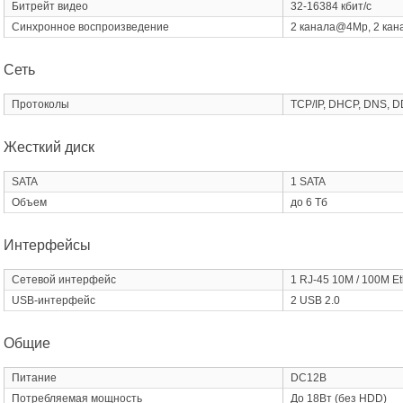
Битрейт видео
32-16384 кбит/с
Синхронное воспроизведение
2 канала@4Mp, 2 ка
Сеть
Протоколы
TCP/IP, DHCP, DNS, 
Жесткий диск
SATA
1 SATA
Объем
до 6 Тб
Интерфейсы
Сетевой интерфейс
1 RJ-45 10M / 100M Et
USB-интерфейс
2 USB 2.0
Общие
Питание
DC12В
Потребляемая мощность
До 18Вт (без HDD)