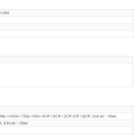
H.264
Mp / UXGA / 720p / VGA / 4CIF / DCIF / 2CIF /CIF / QCIF, 1/16 к/с ~ 50к/с
, 1/16 к/с ~ 25к/с