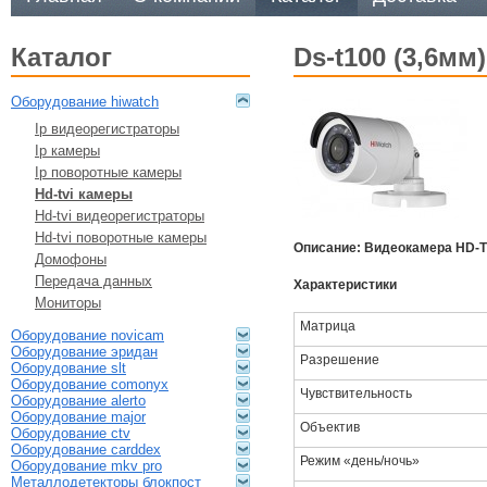
каталог
ds-t100 (3,6м
оборудование hiwatch
ip видеорегистраторы
ip камеры
ip поворотные камеры
hd-tvi камеры
hd-tvi видеорегистраторы
hd-tvi поворотные камеры
Описание: Видеокамера HD-TV
домофоны
передача данных
Характеристики
мониторы
Матрица
оборудование novicam
оборудование эридан
Разрешение
оборудование slt
оборудование comonyx
Чувствительность
оборудование alerto
оборудование major
Объектив
оборудование ctv
оборудование carddex
Режим «день/ночь»
оборудование mkv pro
металлодетекторы блокпост