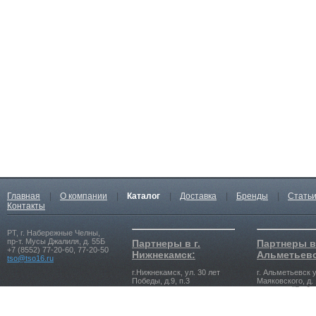
Главная
|
О компании
|
Каталог
|
Доставка
|
Бренды
|
Стать
Контакты
РТ, г. Набережные Челны,
пр-т. Мусы Джалиля, д. 55Б
Партнеры в г.
Партнеры в 
+7 (8552) 77-20-60, 77-20-50
Нижнекамск:
Альметьевс
tso@tso16.ru
г.Нижнекамск, ул. 30 лет
г. Альметьевск у
Победы, д.9, п.3
Маяковского, д. 
магазина "Рыбач
+7 (8555) 39-23-23, 39-25-25
tso-nk@tso16.ru
+7 (8553) 39-99-