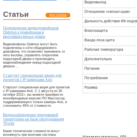
Видеовыход
Отношение «сигнал-шум»
статьи
все статьи
Дальность действия ИК-подсв
Подключение видеодомофонов
Влагозащита
Optimus к домофонам в
многоквартирных домах
Ванда лоза щита
Видеомофоны Optimus могут быть
подключены к сети общедомового
Рабочая температура
домофона, что позволяет принимать от
него вызовы, управлять открытием
Дополнительно
подъездной двери и производить
видеонаблюдения перед подъездной
дверью....
Питание
Стартует специальная акция для
Потребление
проектов с IP-камерами Axis
Размер
Стартует специальная акция для проектов
с IP-камерами Axis. С 1 августа по 30
октября 2015 г. вы можете приобрести
монобрендовую версию ПО Macroscop,
поддерживающего только камеры Axis, и
сэкономить 45% от стоимости.
Видеонаблюдение придомовой
территории на базе оборудования
TFortis
Какие технические сложности могут
возникнуть при монтаже системы